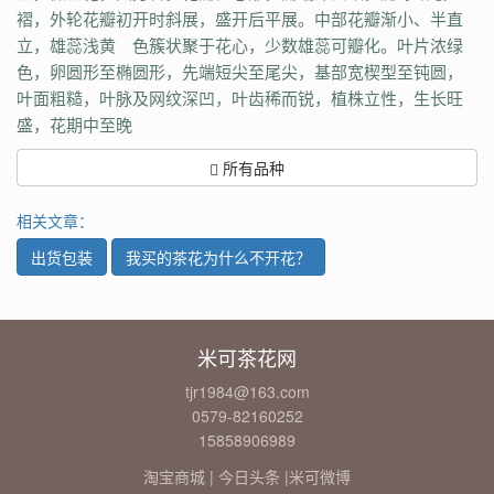
褶，外轮花瓣初开时斜展，盛开后平展。中部花瓣渐小、半直
立，雄蕊浅黄 色簇状聚于花心，少数雄蕊可瓣化。叶片浓绿
色，卵圆形至椭圆形，先端短尖至尾尖，基部宽楔型至钝圆，
叶面粗糙，叶脉及网纹深凹，叶齿稀而锐，植株立性，生长旺
盛，花期中至晚
所有品种
相关文章：
出货包装
我买的茶花为什么不开花？
米可茶花网
tjr1984@163.com
0579-82160252
15858906989
淘宝商城
|
今日头条
|
米可微博