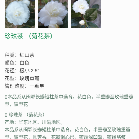
珍珠茶 （菊花茶）
种类：红山茶
颜色：白色
花径：极小 2.5"
花型：玫瑰重瓣
管理难度：一颗星
本品系从闽鄂长瓣短柱茶中选育。花白色，半重瓣至玫瑰重瓣
型，微型花
珍珠茶 （菊花茶）
产地：华东地区、川渝地区。
本品系从闽鄂长瓣短柱茶中选育。花白色，半重瓣至玫瑰重瓣
型，微型花，具芳香。花瓣倒心形，瓣端深凹缺，瓣缘略皱